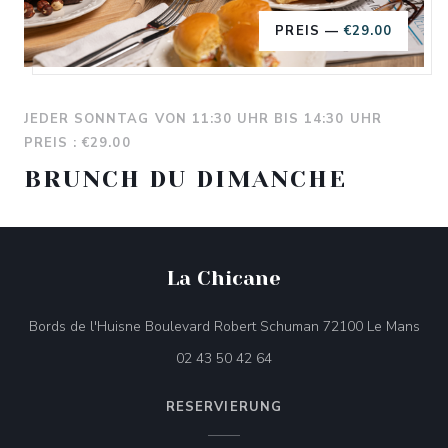
PREIS —
€29.00
LA CHICANE
JEDER SONNTAG VON 11:30 UHR BIS 14:30 UHR
PREIS : €29.00
BRUNCH DU DIMANCHE
La Chicane
((öf
Bords de l'Huisne Boulevard Robert Schuman 72100 Le Mans
02 43 50 42 64
RESERVIERUNG