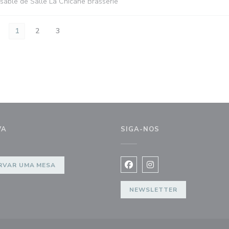
nsable de Salle La Chicane Brasserie
1
2
3
VA
SIGA-NOS
RVAR UMA MESA
Facebook ((abre numa nova j
Instagram ((abre numa 
NEWSLETTER