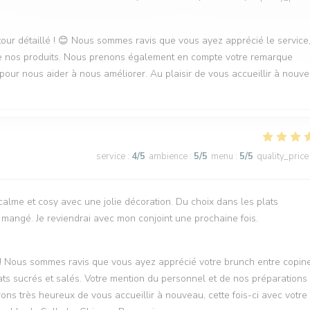
tour détaillé ! 😊 Nous sommes ravis que vous ayez apprécié le service
t de nos produits. Nous prenons également en compte votre remarque
e pour nous aider à nous améliorer. Au plaisir de vous accueillir à nouv
service
:
4
/5
ambience
:
5
/5
menu
:
5
/5
quality_price
alme et cosy avec une jolie décoration. Du choix dans les plats
 mangé. Je reviendrai avec mon conjoint une prochaine fois.
 ! Nous sommes ravis que vous ayez apprécié votre brunch entre copine
ats sucrés et salés. Votre mention du personnel et de nos préparations
rons très heureux de vous accueillir à nouveau, cette fois-ci avec votre