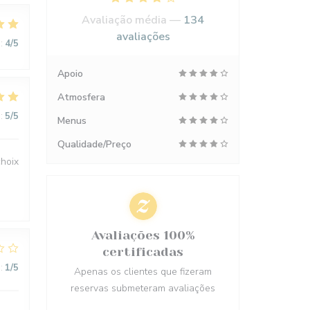
Avaliação média —
134
avaliações
:
4
/5
Apoio
Atmosfera
:
5
/5
Menus
Qualidade/Preço
choix
Avaliações 100%
certificadas
:
1
/5
Apenas os clientes que fizeram
reservas submeteram avaliações