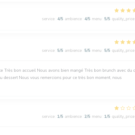
service
:
4
/5
ambience
:
4
/5
menu
:
5
/5
quality_price
service
:
5
/5
ambience
:
5
/5
menu
:
5
/5
quality_price
te Très bon accueil Nous avons bien mangé Très bon brunch avec du 
r au dessert Nous vous remercions pour ce très bon moment, nous
service
:
1
/5
ambience
:
2
/5
menu
:
1
/5
quality_price