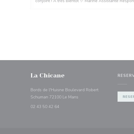
conjoint ! À très bientôt ✨ Marine Assistante Respo
La Chicane
RESER
Bords de l'Huisne Boulevard Robert
((abre numa nova janela))
Schuman 72100 Le Mans
RESE
02 43 50 42 64