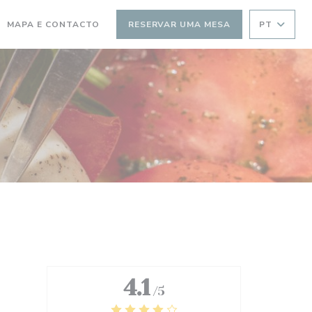
MAPA E CONTACTO
RESERVAR UMA MESA
PT
RE NUMA NOVA JANELA))
(ABRE NUMA NOVA JANELA))
4.1
/5