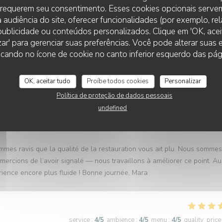
 requerem seu consentimento. Esses cookies opcionais servem
 audiência do site, oferecer funcionalidades (por exemplo, re
r publicidade ou conteúdos personalizados. Clique em 'OK, aceit
service
:
3
/5
ambience
:
3
/5
menu
:
1
/5
quality_price
zar' para gerenciar suas preferências. Você pode alterar suas
LA CHICANE
cando no ícone de cookie no canto inferior esquerdo das pági
OK, aceitar tudo
Proíbe todos cookies
Personalizar
service
:
3
/5
ambience
:
4
/5
menu
:
4
/5
quality_price
Política de proteção de dados pessoais
undefined
ng.
mmes ravis que la qualité de la restauration vous ait plu. Nous somme
mercions de l’avoir signalé — nous travaillons à améliorer ce point. Au
rience encore plus fluide ! Bonne journée, Mara
service
:
4
/5
ambience
:
4
/5
menu
:
4
/5
quality_price