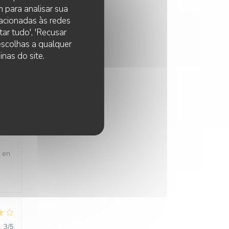
 para analisar sua
lacionadas às redes
ar tudo', 'Recusar
:
1
/5
 escolhas a qualquer
nas do site.
:
4
/5
s en
:
3
/5