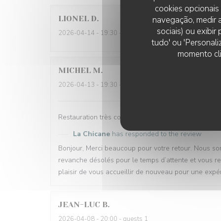
cookies opcionais
LIONEL
D
navegação, medir a
sociais) ou exibi
2026-04-14
- 19:30 - guests 2
tudo' ou 'Personali
momento cli
MICHEL
M
2026-04-13
- 19:30 - guests 2
Restauration très correcte, par contre service très lo
La Chicane
has responded to the review
Bonjour, Merci beaucoup pour votre retour. Nous so
revanche désolés pour le temps d’attente et vous re
plaisir de vous accueillir de nouveau pour une expé
JEAN-LUC
B
2026-04-08
- 20:00 - guests 1