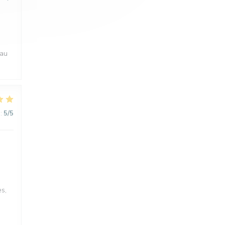
,
eau
:
5
/5
s,